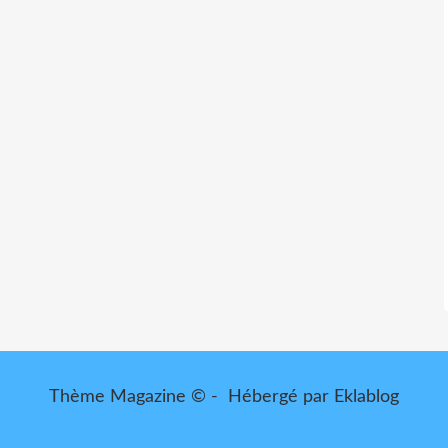
Thème Magazine © - Hébergé par
Eklablog