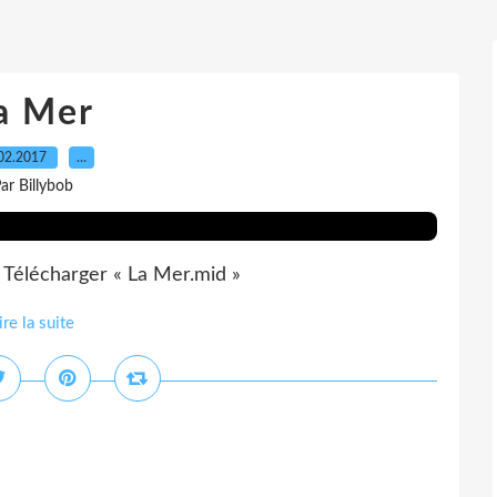
a Mer
02.2017
…
ar Billybob
Télécharger « La Mer.mid »
ire la suite