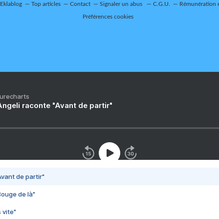
 Eklablog
Top articles
Contact
Signaler un abus
C.G.U.
Rémunération e
Préférences cookies
Purecharts
ngeli raconte "Avant de partir"
vant de partir"
Bouge de là"
 vite"